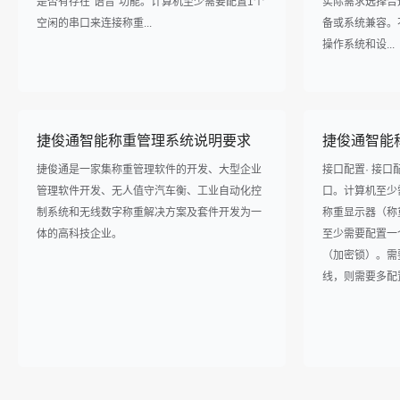
是否有存在“语音”功能。计算机至少需要配置1个
实际需求选择合
空闲的串口来连接称重...
备或系统兼容。
操作系统和设...
捷俊通智能称重管理系统说明要求
捷俊通智能
捷俊通是一家集称重管理软件的开发、大型企业
接口配置· 接口配
管理软件开发、无人值守汽车衡、工业自动化控
口。计算机至少
制系统和无线数字称重解决方案及套件开发为一
称重显示器（称重
体的高科技企业。
至少需要配置一
（加密锁）。需要
线，则需要多配