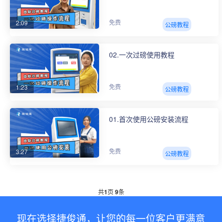
2:09
免费
公磅教程
02.一次过磅使用教程
1:23
免费
公磅教程
01.首次使用公磅安装流程
3:27
免费
公磅教程
共
1
页
9
条
现在选择捷俊通，让您的每一位客户更满意