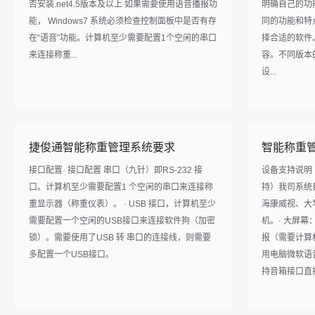
否安装.net4.5版本及以上 如果需要使用语音播报功
明确自己的功
能， Windows7 系统必须检查控制面板中是否有存
同的功能和特
在“语音”功能。计算机至少需要配置1个空闲的串口
择合适的软件
来连接称重...
容。不同版本
设...
捷俊通智能称重管理系统要求
智能称重
接口配置· 接口配置 串口（九针）即RS-232 接
设备支持说明
口。计算机至少需要配置1 个空闲的串口来连接称
持）我司系统
重显示器（称重仪表）。 · USB 接口，计算机至少
海康威视、大
需要配置一个空闲的USB接口来连接软件狗（加密
机。· 大屏幕
锁）。需要使用了USB 转 串口的连接线，则需要
报（需要计算
多配置一个USB接口。
用电脑微软语音库 
持音箱接口直