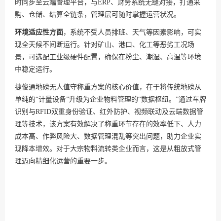
时同步至云端管理平台，与ERP、财务系统无缝对接，打通采
购、仓储、结算全链条，管理层可随时掌握运营状况。
环境适应性方面
，系统不受人员排班、天气等因素影响，可实
现全天候不间断运行。针对矿山、港口、化工等恶劣工况场
景，可选配工业级硬件配置，确保在粉尘、潮湿、高温等环境
中稳定运行。
捷俊通地磅无人值守称重方案的核心价值，在于将传统地磅从
单纯的“计量设备”升级为企业物料管理的“数据枢纽。”通过车牌
识别与RFID双重身份验证、红外防护、视频联动及云端数据管
理等技术，该方案有效解决了称重环节存在的效率低下、人力
成本高、作弊风险大、数据管理混乱等突出问题，助力企业实
现降本增效。对于大宗物料流转类企业而言，这是从粗放式管
理迈向精细化运营的重要一步。