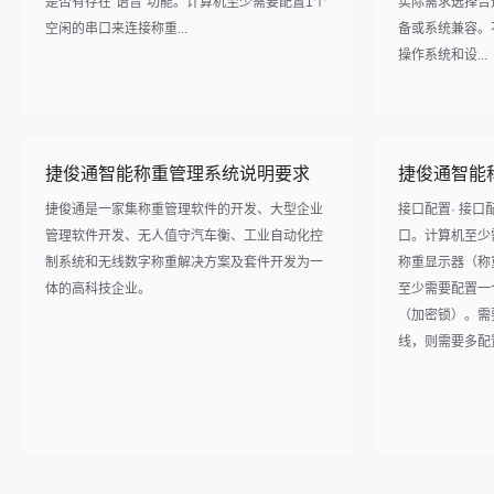
是否有存在“语音”功能。计算机至少需要配置1个
实际需求选择合
空闲的串口来连接称重...
备或系统兼容。
操作系统和设...
捷俊通智能称重管理系统说明要求
捷俊通智能
捷俊通是一家集称重管理软件的开发、大型企业
接口配置· 接口配
管理软件开发、无人值守汽车衡、工业自动化控
口。计算机至少
制系统和无线数字称重解决方案及套件开发为一
称重显示器（称重
体的高科技企业。
至少需要配置一
（加密锁）。需要
线，则需要多配