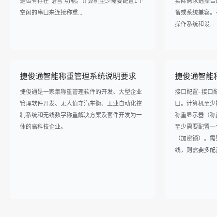
是否有存在“语音”功能。计算机至少需要配置1个
实际需求选择合
空闲的串口来连接称重...
备或系统兼容。
操作系统和设...
捷俊通智能称重管理系统说明要求
捷俊通智能
捷俊通是一家集称重管理软件的开发、大型企业
接口配置· 接口配
管理软件开发、无人值守汽车衡、工业自动化控
口。计算机至少
制系统和无线数字称重解决方案及套件开发为一
称重显示器（称重
体的高科技企业。
至少需要配置一
（加密锁）。需要
线，则需要多配