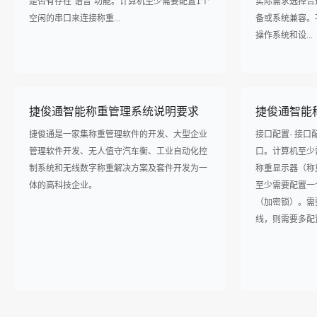
是否有存在“语音”功能。计算机至少需要配置1个
实际需求选择合
空闲的串口来连接称重...
备或系统兼容。
操作系统和设...
捷俊通智能称重管理系统说明要求
捷俊通智能
捷俊通是一家集称重管理软件的开发、大型企业
接口配置· 接口配
管理软件开发、无人值守汽车衡、工业自动化控
口。计算机至少
制系统和无线数字称重解决方案及套件开发为一
称重显示器（称重
体的高科技企业。
至少需要配置一
（加密锁）。需要
线，则需要多配