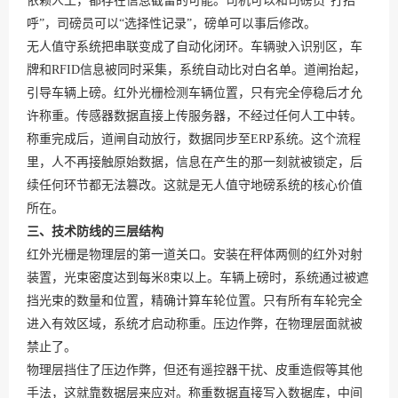
依赖人工，都存在信息截留的可能。司机可以和司磅员“打招
呼”，司磅员可以“选择性记录”，磅单可以事后修改。
无人值守系统把串联变成了自动化闭环。车辆驶入识别区，车
牌和RFID信息被同时采集，系统自动比对白名单。道闸抬起，
引导车辆上磅。红外光栅检测车辆位置，只有完全停稳后才允
许称重。传感器数据直接上传服务器，不经过任何人工中转。
称重完成后，道闸自动放行，数据同步至ERP系统。这个流程
里，人不再接触原始数据，信息在产生的那一刻就被锁定，后
续任何环节都无法篡改。这就是无人值守地磅系统的核心价值
所在。
三、技术防线的三层结构
红外光栅是物理层的第一道关口。安装在秤体两侧的红外对射
装置，光束密度达到每米8束以上。车辆上磅时，系统通过被遮
挡光束的数量和位置，精确计算车轮位置。只有所有车轮完全
进入有效区域，系统才启动称重。压边作弊，在物理层面就被
禁止了。
物理层挡住了压边作弊，但还有遥控器干扰、皮重造假等其他
手法，这就靠数据层来应对。称重数据直接写入数据库，中间