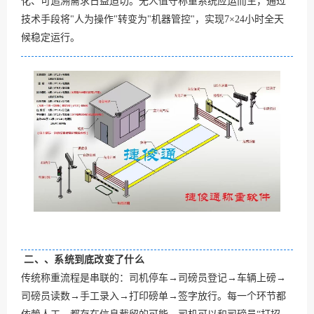
化、可追溯需求日益迫切。无人值守称重系统应运而生，通过
技术手段将"人为操作"转变为"机器管控"，实现7×24小时全天
候稳定运行。
二、、系统到底改变了什么
传统称重流程是串联的：司机停车→司磅员登记→车辆上磅→
司磅员读数→手工录入→打印磅单→签字放行。每一个环节都