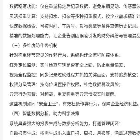
数据稳写功能：仅在重量稳定后记录数据，避免车辆晃动、传感器
灵活扣重计算：支持扣水、扣杂等多种扣重模式，按企业需求精准
快速数据检索：可按时间、车牌号、货物类型等条件查询历史记录
精准的数据处理能力，让企业告别因误差引发的财务纠纷与管理混
（三）多维度防作弊机制
针对称重环节常见的作弊行为，系统构建全流程防控体系：
红外定位监测：实时检查车辆是否完全上磅，防止重量偏差；
视频全程监控：同步记录过磅过程并抓拍关键画面，支持追溯核查
权限分级管理：按岗位设置操作权限，杜绝数据篡改风险；
异常行为预警：对超载、重复称重等异常情况实时提醒。
这些机制如同 "安全卫士"，有效杜绝作弊行为，保障企业经济利益
（四）智能数据分析，助力科学决策
系统具备强大的报表生成与数据分析能力，打通管理闭环：
自动报表生成：按需生成出入库日报、周报、月报等，涵盖过磅数