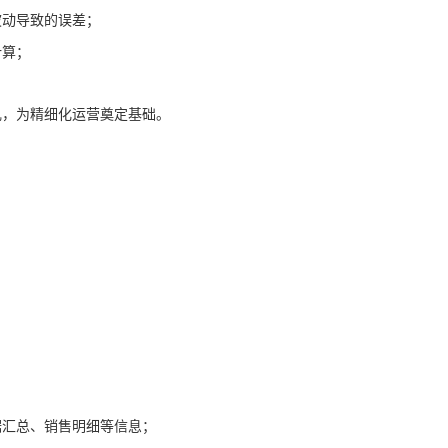
波动导致的误差；
计算；
。
乱，为精细化运营奠定基础。
；
。
据汇总、销售明细等信息；