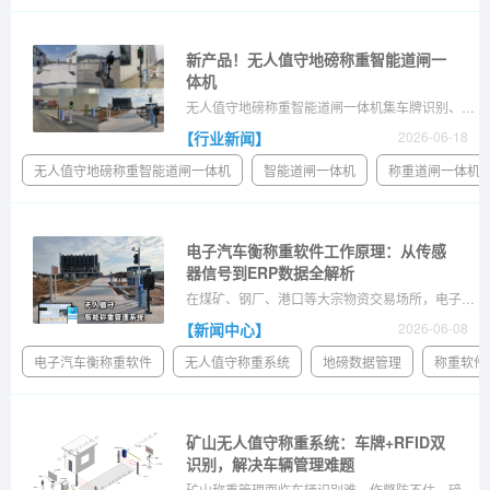
新产品！无人值守地磅称重智能道闸一
体机
无人值守地磅称重智能道闸一体机集车牌识别、道闸、LED引导、语音播报、红绿灯于一体，安装简单，最快两小时完成部署，即插即用，快速实现无人值守称重。
【行业新闻】
2026-06-18
无人值守地磅称重智能道闸一体机
智能道闸一体机
称重道闸一体机
电子汽车衡称重软件工作原理：从传感
器信号到ERP数据全解析
在煤矿、钢厂、港口等大宗物资交易场所，电子汽车衡（地磅）每天都在进行着无数次的称重作业。然而，称重传感器输出的原始电信号，就像一种只有硬件才能“听懂”的专属语言
【新闻中心】
2026-06-08
电子汽车衡称重软件
无人值守称重系统
地磅数据管理
称重软件
矿山无人值守称重系统：车牌+RFID双
识别，解决车辆管理难题
矿山称重管理面临车辆识别难、作弊防不住、磅房招人难等问题。捷俊通矿山无人值守称重系统采用车牌+RFID双识别技术，双重验证提升识别可靠性和防作弊能力。