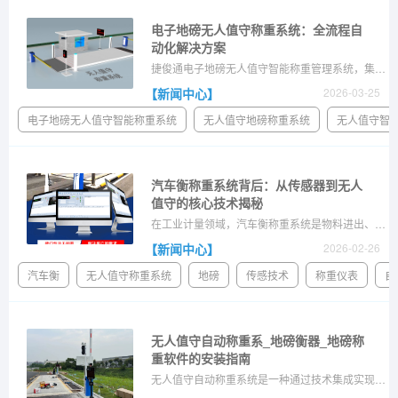
电子地磅无人值守称重系统：全流程自
动化解决方案
捷俊通电子地磅无人值守智能称重管理系统，集成车牌识别、红外防作弊、自动称重、远程监管等功能，实现称重全流程无人化作业，提升效率、堵塞漏洞。
【新闻中心】
2026-03-25
电子地磅无人值守智能称重系统
无人值守地磅称重系统
无人值守智
汽车衡称重系统背后：从传感器到无人
值守的核心技术揭秘
在工业计量领域，汽车衡称重系统是物料进出、贸易结算的核心设备。但很多人只知道它“能称重”，却不清楚它背后的技术构成。一套完整的汽车衡称重系统，究竟集成了哪些核心
【新闻中心】
2026-02-26
汽车衡
无人值守称重系统
地磅
传感技术
称重仪表
自
无人值守自动称重系_地磅衡器_地磅称
重软件的安装指南
无人值守自动称重系统是一种通过技术集成实现全流程自动化计量的工业系统。其核心在于替代人工操作，自动完成车辆身份识别、精准称重、数据抓取、防作弊监控及业务数据同步，最终实现高效、透明、可追溯的数字化称重管理。在此，捷俊通小编深入探讨无人值守地磅称重系统的安装与部署过程，从前期的规划、基础的建设、硬件的安装、软件的配置、人...