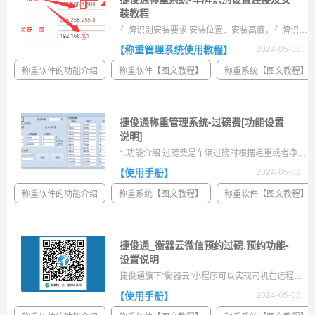
装教程
车牌识别安装要求 安装位置、安装高度，车牌识别的安装位置必须保证车牌识别摄像头的角度能够方方正正的照到车辆的车牌不能是倾斜的，车辆必须是开过车牌识别而不是停在车牌识别7、8米远的位置等待识别。
【称重管理系统使用教程】
2024-05-08
称重软件的功能介绍
称重软件【图文教程】
称重系统【图文教程】
捷俊通称重管理系统-过磅费[功能设置
说明]
1.功能介绍 过磅费是车辆过磅时根据毛重或者净重或者毛重加皮重按照设置的收费标准去计算的金额就是过磅费2.过磅费设置2.1启用过磅费 在系统维护里的“过磅费”勾选是否收费即可 2.2收费分类 按重量收费就是按照下面一栏里的重量值设定的单价来收款；按分段收费就是按照右边的收费标准来收费，在哪个区间就收多少钱。...
【使用手册】
2024-05-08
称重软件的功能介绍
称重系统【图文教程】
称重软件【图文教程】
捷俊通_衡器云微信预约过磅,预约功能-
设置说明
捷俊通旗下"衡器云"小程序可以实现司机在远程先预约后过磅，通过在线预约过磅，节省人力物力、特别方便的一种过磅模式。
【使用手册】
2024-05-08