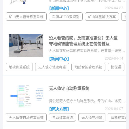
【新闻中心】
2026-04-27
矿山无人值守称重系统
车牌+RFID双识别
矿山称重解决方案
捷
没人看管的磅，反而更准更快？无人值
守地磅智能管理系统正在悄悄普及
无人值守地磅智能称重管理系统，并非单一设备，而是一套以地磅为核心、集成多种智能终端的企业计量管理平台。 简单理解，它是在传统电子地磅的基础上，通过加装自动识别、自动控制、自动采集、自动防作弊等智能化设备，并由一套中央管理软件进行统一调度和数据处理，从而实现整个称重流程无人干预、自动完成的称重管理系统。
【新闻中心】
2026-04-14
地磅称重系统
无人值守地磅称重
地磅智能管理系统
捷俊通
无人值守自动称重系统
捷俊通无人值守自动称重系统，专为矿山、水泥厂、热电厂设计，实现24小时自动过磅、数据云端同步。提供车牌识别、红外防作弊、远程管理一站式解决方案。
【解决方案】
2026-04-07
无人值守自动称重系统
自动称重系统
无人值守地磅
智能称重系