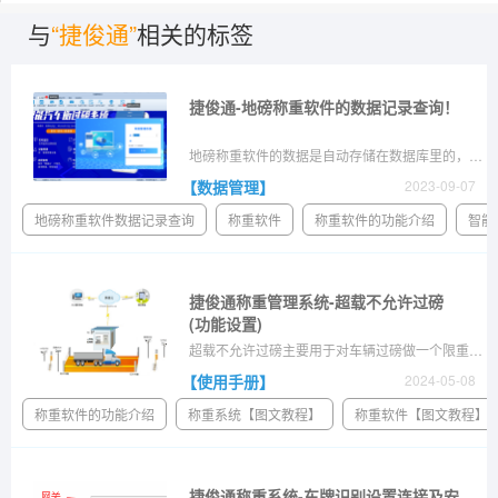
与
“捷俊通”
相关的标签
捷俊通-地磅称重软件的数据记录查询！
地磅称重软件的数据是自动存储在数据库里的，为了更方便直观的查询统计，我们的数据记录查询多样化！登入称重管理系统，输入操作员的账号和密码，点击登录，进入称重管理系统页面，点击数据管理中的数据记录查询，在页面中可以看到有4种查询方式
【数据管理】
2023-09-07
地磅称重软件数据记录查询
称重软件
称重软件的功能介绍
智能
捷俊通称重管理系统-超载不允许过磅
(功能设置)
超载不允许过磅主要用于对车辆过磅做一个限重判定,超过限重了就判定为超载,软件不保存记录,道闸不开闸,车辆不允许过磅.软件根据提前预制的车辆信息调取对应的车辆限重从而在过磅的时候进行判定该车在本次过磅时是否超载
【使用手册】
2024-05-08
称重软件的功能介绍
称重系统【图文教程】
称重软件【图文教程】
捷俊通称重系统-车牌识别设置连接及安