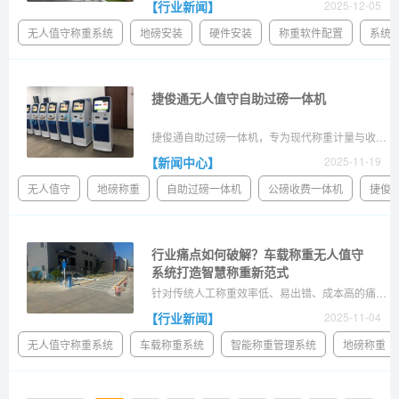
【行业新闻】
2025-12-05
无人值守称重系统
地磅安装
硬件安装
称重软件配置
系统
捷俊通无人值守自助过磅一体机
捷俊通自助过磅一体机，专为现代称重计量与收费场景匠心打造。产品以直观的触摸屏操作界面，引导司机独立完成从车辆识别、信息录入、线上支付到磅单打印的全流程，将传统称
【新闻中心】
2025-11-19
无人值守
地磅称重
自助过磅一体机
公磅收费一体机
捷俊
行业痛点如何破解？车载称重无人值守
系统打造智慧称重新范式
针对传统人工称重效率低、易出错、成本高的痛点，车载称重无人值守系统的集成解决方案。实现称重效率提升300%、杜绝管理漏洞、降低人力成本，解决称重效率低下和管理难题。实现全自动称重、数据无缝对接ERP，助力企业智能化升级。
【行业新闻】
2025-11-04
无人值守称重系统
车载称重系统
智能称重管理系统
地磅称重