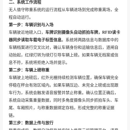
二、系统工作流程
无人值守称重系统的运行流程从车辆进场到完成称重离场，全
程自动运行。
第一步：车辆识别与入场
车辆驶近地磅入口，
车牌识别摄像头自动抓拍车牌，RFID读卡
器同步读取车载电子标签信息
。系统将两路信息与数据库中的
车辆档案进行交叉比对，确认车辆身份和运输信息后，道闸自
动抬起，红绿灯转为绿灯引导车辆上磅。如果车辆无档案或信
息不符，系统将拒绝入场并提示。
第二步：车辆上磅称重
车辆驶上地磅后，红外光栅持续检测车辆位置，确保车辆完全
停稳在秤台有效区域内。如果车辆压边、未完全上磅或出现跟
车行为，系统会触发语音报警并禁止称重。确认位置正确后，
系统自动采集重量数据，同时多角度摄像头同步抓拍车头、车
尾、车厢照片，与称重数据绑定存档，形成完整的称重证据
链。
第三步：数据上传与放行