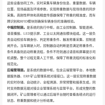
这些设备协同工作，实时采集车辆身份信息、重量数据、车辆
位置、现场画面及环境参数，实现称重数据与现场场景的同步
采集。高刚性秤体和高精度传感器保障了称重的精准度，而车
牌识别和RFID模块则确保车辆身份的准确核验。
中端控制层。
是系统的执行中枢，由工业控制器、智能道闸、
语音播报、LED提示屏、工业以太网通信模块组成。这一层负
责自动校验车辆身份、判定称重条件、触发称重采集、控制道
闸开合。当车辆驶入时，控制器自动判断是否满足称重条件，
条件具备则启动称重流程，条件不符则通过语音和屏幕提示司
机调整。整个过程无需人工干预，保障了称重流程的标准化和
规范化。
后端管理层。
是系统的数据中枢，包含云端管理平台、本地数
据服务器、ERP/矿山管理系统对接接口。这一层实现称重数据
的实时存储、自动统计、全程溯源、异常预警和报表生成，同
时支持数据无缝对接企业管理系统与监管平台，形成完整的数
据闭环。矿山管理者可以通过后端平台随时查看各磅点的运行
状态、称重数据和统计分析结果。