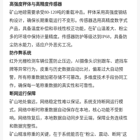
高强度秤体与高精度传感器
矿山地磅需要承受80-120吨的重载冲击。秤体采用高强度钢结
构设计，确保长期重载运行不变形。传感器选用高精度数字式
产品，具备温度补偿和非线性校正功能，在矿山温差大、粉尘
多的环境中保持计量精度。传感器防护等级达到IP68，具备防
尘防水能力，适应户外恶劣工况。
防作弊系统
红外光栅检测车辆位置防止压边，AI摄像头识别跟车、遮挡车
牌等异常行为，皮重与历史数据自动比对，偏差过大自动预
警，所有称重数据加密存储不可篡改。多维度技术手段协同工
作，确保每一笔称重数据的真实性和可靠性。
断网运行保障
矿山地处偏远，网络稳定性难以保证。系统支持断网运行模
式，网络中断时称重数据自动保存在本地，核心功能不受影
响。网络恢复后，本地数据自动同步至云端，保障业务连续性
和数据完整性。
矿山精准称重的关键，在于系统能否在“粉尘、震动、断网”这