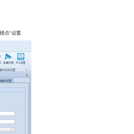
磅点
”
设置