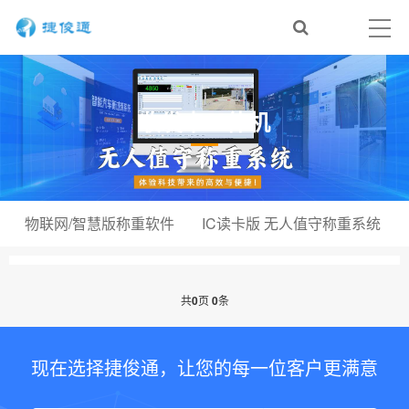
收发卡一体机
物联网/智慧版称重软件
IC读卡版 无人值守称重系统
共
0
页
0
条
现在选择捷俊通，让您的每一位客户更满意